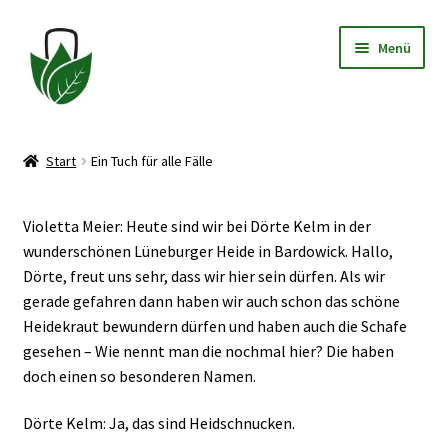
Zur
Zum
Menü
Navigation
Inhalt
springen
springen
Allgemeine Geschäftsbedingungen
Start
Ein Tuch für alle Fälle
Datenschutzerklärung
Violetta Meier: Heute sind wir bei Dörte Kelm in der
Widerrufsbelehrung
wunderschönen Lüneburger Heide in Bardowick. Hallo,
Dörte, freut uns sehr, dass wir hier sein dürfen. Als wir
Impressum
gerade gefahren dann haben wir auch schon das schöne
Heidekraut bewundern dürfen und haben auch die Schafe
gesehen – Wie nennt man die nochmal hier? Die haben
doch einen so besonderen Namen.
Dörte Kelm: Ja, das sind Heidschnucken.