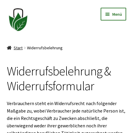
Zur
Zum
Menü
Navigation
Inhalt
springen
springen
Allgemeine Geschäftsbedingungen
Start
Widerrufsbelehrung
Datenschutzerklärung
Widerrufsbelehrung &
Widerrufsbelehrung
Widerrufsformular
Impressum
Verbrauchern steht ein Widerrufsrecht nach folgender
Maßgabe zu, wobei Verbraucher jede natürliche Person ist,
die ein Rechtsgeschäft zu Zwecken abschließt, die
überwiegend weder ihrer gewerblichen noch ihrer