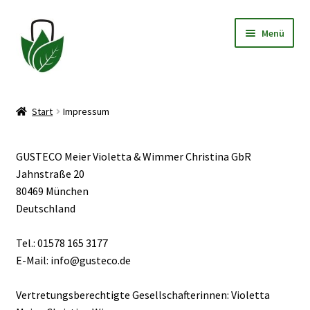
Zur
Zum
Menü
Navigation
Inhalt
springen
springen
Allgemeine Geschäftsbedingungen
Start
Impressum
Datenschutzerklärung
GUSTECO Meier Violetta & Wimmer Christina GbR
Widerrufsbelehrung
Jahnstraße 20
80469 München
Impressum
Deutschland
Tel.: 01578 165 3177
E-Mail: info@gusteco.de
Vertretungsberechtigte Gesellschafterinnen: Violetta