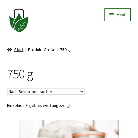
Zur
Zum
Menü
Navigation
Inhalt
springen
springen
Allgemeine Geschäftsbedingungen
Start
Produkt Größe
750 g
Datenschutzerklärung
750 g
Widerrufsbelehrung
Impressum
Einzelnes Ergebnis wird angezeigt