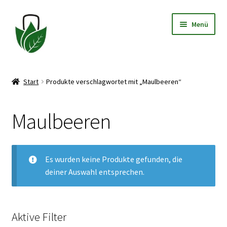
Zur
Zum
Menü
Navigation
Inhalt
springen
springen
Allgemeine Geschäftsbedingungen
Start
Produkte verschlagwortet mit „Maulbeeren“
Datenschutzerklärung
Maulbeeren
Widerrufsbelehrung
Impressum
Es wurden keine Produkte gefunden, die
deiner Auswahl entsprechen.
Aktive Filter