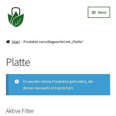
Zur
Zum
Menü
Navigation
Inhalt
springen
springen
Allgemeine Geschäftsbedingungen
Start
Produkte verschlagwortet mit „Platte“
Datenschutzerklärung
Platte
Widerrufsbelehrung
Impressum
Es wurden keine Produkte gefunden, die
deiner Auswahl entsprechen.
Aktive Filter