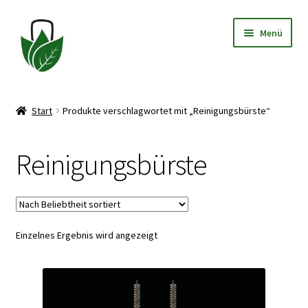
Zur
Zum
Menü
Navigation
Inhalt
springen
springen
Allgemeine Geschäftsbedingungen
Start
Produkte verschlagwortet mit „Reinigungsbürste“
Datenschutzerklärung
Reinigungsbürste
Widerrufsbelehrung
Impressum
Einzelnes Ergebnis wird angezeigt