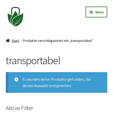
Zur
Zum
Menü
Navigation
Inhalt
springen
springen
Allgemeine Geschäftsbedingungen
Start
Produkte verschlagwortet mit „transportabel“
Datenschutzerklärung
transportabel
Widerrufsbelehrung
Impressum
Es wurden keine Produkte gefunden, die
deiner Auswahl entsprechen.
Aktive Filter