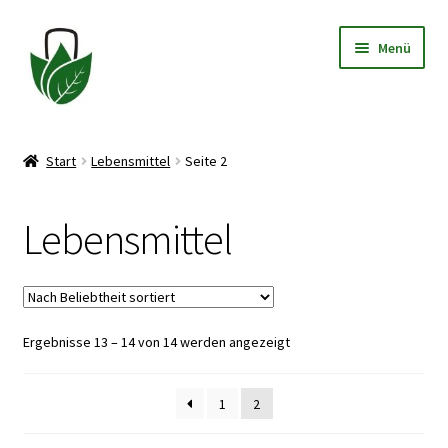
Zur
Zum
Menü
Navigation
Inhalt
springen
springen
Allgemeine Geschäftsbedingungen
Start
Lebensmittel
Seite 2
Datenschutzerklärung
Lebensmittel
Widerrufsbelehrung
Impressum
Nach
Ergebnisse 13 – 14 von 14 werden angezeigt
Beliebtheit
sortiert
1
2