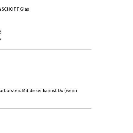
m SCHOTT Glas
g
s
urborsten. Mit dieser kannst Du (wenn