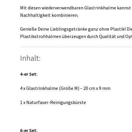
Mit diesen wiederverwendbaren Glastrinkhalme kannst 
Nachhaltigkeit kombinieren.
Genieße Deine Lieblingsgetränke ganz ohne Plastik! Die
Plastikstrohhalmen überzeugen durch Qualität und Opt
Inhalt:
4-er Set:
4 x Glastrinkhalme (Größe M) – 20 cm x 9 mm
1 x Naturfaser-Reinigungsbürste
6-er Set: