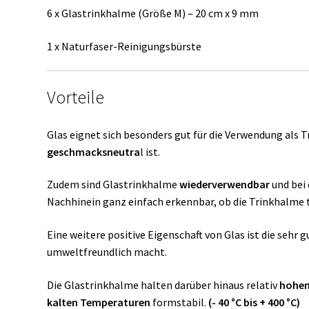
6 x Glastrinkhalme (Größe M) – 20 cm x 9 mm
1 x Naturfaser-Reinigungsbürste
Vorteile
Glas eignet sich besonders gut für die Verwendung als T
geschmacksneutra
l ist.
Zudem sind Glastrinkhalme
wiederverwendbar
und bei 
Nachhinein ganz einfach erkennbar, ob die Trinkhalme t
Eine weitere positive Eigenschaft von Glas ist die sehr 
umweltfreundlich macht.
Die Glastrinkhalme halten darüber hinaus relativ
hohen
kalten
Temperaturen
formstabil.
(- 40 °C bis + 400 °C)