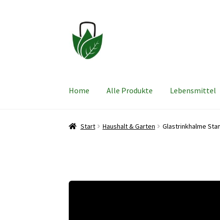
Zur
Zum
Navigation
Inhalt
springen
springen
Home
Alle Produkte
Lebensmittel
Start
Haushalt & Garten
Glastrinkhalme St