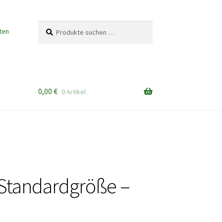
Suchen
Suchen
ten
nach:
0,00
€
0 Artikel
 Standardgröße –