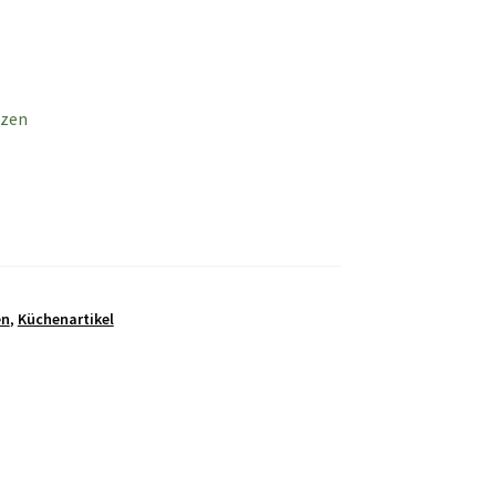
tzen
en
,
Küchenartikel