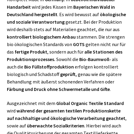
Handarbeit
wird jedes Kissen im
Bayerischen Wald in
Deutschland hergestellt
. Es wird bewusst auf
ökologische
und soziale Verantwortung
gesetzt. Bei der Produktion
wird deshalb stets auf Materialien geachtet, die nur aus
kontrolliert biologischem Anbau
stammen. Die strengen
bio ökologischen Standards von
GOTS
gelten nicht nur für
das
fertige Produkt
, sondern auch für
alle Stationen des
Produktionsprozesses.
Sowohl die
Bio-Baumwoll-
als
auch die
Bio Füllstoffproduktion
erfolgen kontrolliert
biologisch und Schadstoff
geprüft,
genau wie die spätere
Behandlung mit äußerst schonenden Verfahren oder
Färbung und Druck ohne Schwermetalle und Gifte
.
Ausgezeichnet mit dem
Global Organic Textile Standard
wird
während der gesamten textilen Produktionskette
auf nachhaltige und ökologische Verarbeitung geachtet
,
sowie auf
überwachte Sozialkriterien
. Hierbei wird auch
die Qualitätssicherung der gesamten Textillieferkette