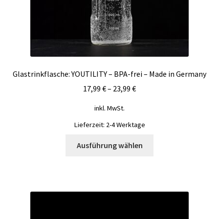
werden
Glastrinkflasche: YOUTILITY – BPA-frei – Made in Germany
17,99
€
–
23,99
€
inkl. MwSt.
Lieferzeit:
2-4 Werktage
Dieses
Ausführung wählen
Produkt
weist
mehrere
Varianten
auf.
Die