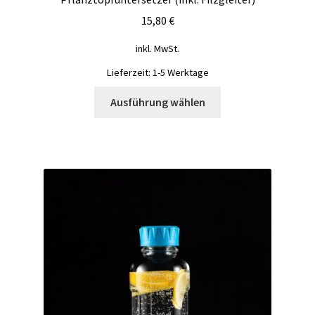
15,80
€
inkl. MwSt.
Lieferzeit:
1-5 Werktage
Dieses
Ausführung wählen
Produkt
weist
mehrere
Varianten
auf.
Die
Optionen
können
auf
der
Produktseite
gewählt