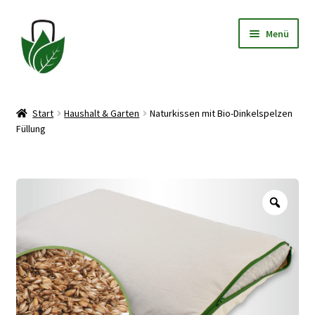
Zur
Zum
Menü
Navigation
Inhalt
springen
springen
Allgemeine Geschäftsbedingungen
Start
Haushalt & Garten
Naturkissen mit Bio-Dinkelspelzen
Füllung
Datenschutzerklärung
Widerrufsbelehrung
Zoo
Impressum