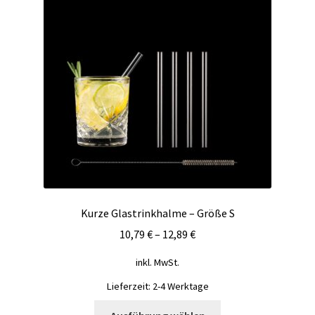
Optionen
können
auf
der
Produktseite
gewählt
werden
Kurze Glastrinkhalme – Größe S
10,79
€
–
12,89
€
inkl. MwSt.
Lieferzeit:
2-4 Werktage
Dieses