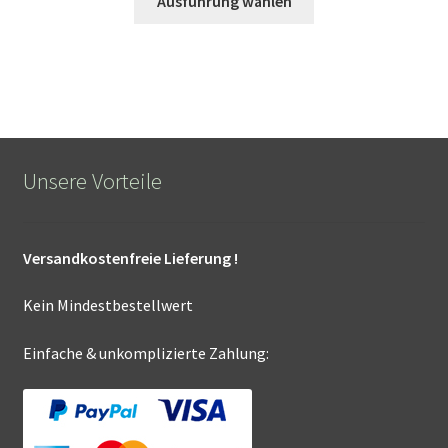
Ausführung wählen
Produkt
weist
mehrere
Varianten
auf.
Die
Optionen
Unsere Vorteile
können
auf
der
Versandkostenfreie Lieferung !
Produktseite
gewählt
Kein Mindestbestellwert
werden
Einfache & unkomplizierte Zahlung: