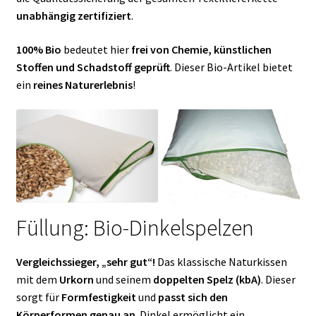
unabhängig zertifiziert
.
100% Bio
bedeutet hier
frei von Chemie, künstlichen
Stoffen und Schadstoff geprüft
. Dieser Bio-Artikel bietet
ein
reines Naturerlebnis
!
Füllung: Bio-Dinkelspelzen
Vergleichssieger, „sehr gut“!
Das klassische Naturkissen
mit dem
Urkorn
und seinem
doppelten Spelz (kbA)
. Dieser
sorgt für
Formfestigkeit
und
passt sich den
Körperformen genau an
. Dinkel ermöglicht ein