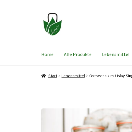
Zur
Zum
Navigation
Inhalt
springen
springen
Home
Alle Produkte
Lebensmittel
Start
Lebensmittel
Ostseesalz mit Islay Sin