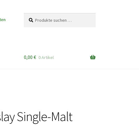
Suchen
Suchen
ten
nach:
0,00
€
0 Artikel
slay Single-Malt