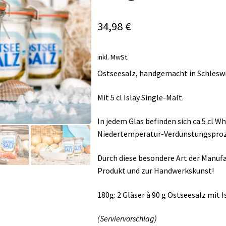
34,98
€
inkl. MwSt.
Ostseesalz, handgemacht in Schlesw
Mit 5 cl Islay Single-Malt.
In jedem Glas befinden sich ca.5 cl W
Niedertemperatur-Verdunstungsproze
Durch diese besondere Art der Manuf
Produkt und zur Handwerkskunst!
180g: 2 Gläser à 90 g Ostseesalz mit I
(Serviervorschlag)