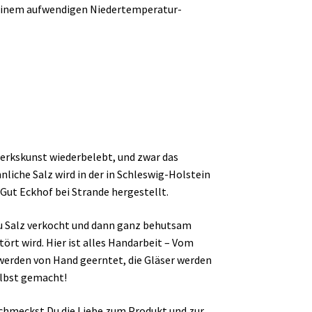
in einem aufwendigen Niedertemperatur-
werkskunst wiederbelebt, und zwar das
liche Salz wird in der in Schleswig-Holstein
Gut Eckhof bei Strande hergestellt.
zu Salz verkocht und dann ganz behutsam
tört wird. Hier ist alles Handarbeit – Vom
 werden von Hand geerntet, die Gläser werden
elbst gemacht!
chmeckst Du die Liebe zum Produkt und zur