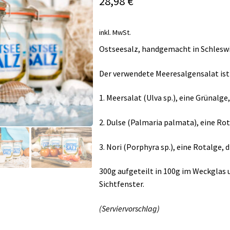
28,98
€
inkl. MwSt.
Ostseesalz, handgemacht in Schlesw
Der verwendete Meeresalgensalat ist 
1. Meersalat (Ulva sp.), eine Grünalge
2. Dulse (Palmaria palmata), eine Ro
3. Nori (Porphyra sp.), eine Rotalge, 
300g aufgeteilt in 100g im Weckglas 
Sichtfenster.
(Serviervorschlag)