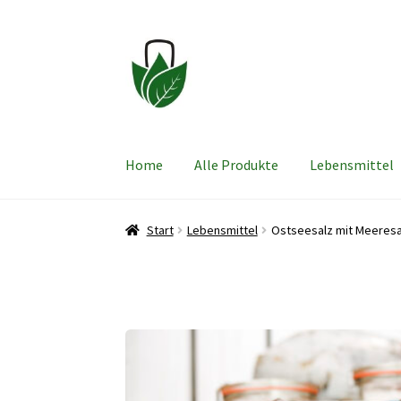
Zur
Zum
Navigation
Inhalt
springen
springen
Home
Alle Produkte
Lebensmittel
Start
Lebensmittel
Ostseesalz mit Meeres