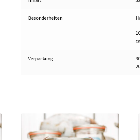
Inhalt
S
Besonderheiten
H
1
ca
Verpackung
3
2