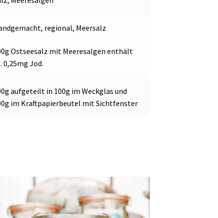
alz, Meeresalgen
andgemacht, regional, Meersalz
00g Ostseesalz mit Meeresalgen enthält
. 0,25mg Jod.
00g aufgeteilt in 100g im Weckglas und
00g im Kraftpapierbeutel mit Sichtfenster