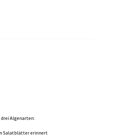
drei Algenarten:
an Salatblätter erinnert