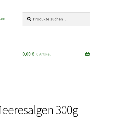
Suchen
Suchen
ten
nach:
0,00
€
0 Artikel
Meeresalgen 300g