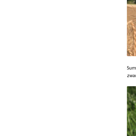
Summ
zwar