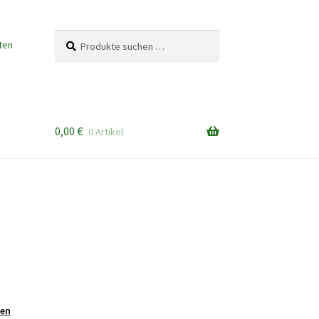
Suchen
Suchen
ten
nach:
0,00
€
0 Artikel
sen