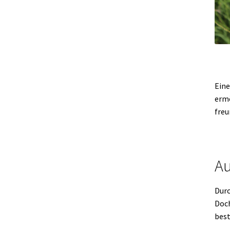
Eine
ermö
freu
Au
Durc
Doch
best