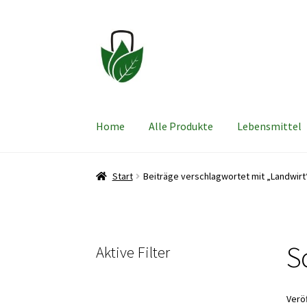
Zur
Zum
Navigation
Inhalt
springen
springen
Home
Alle Produkte
Lebensmittel
Start
Beiträge verschlagwortet mit „Landwirt
S
Aktive Filter
Verö