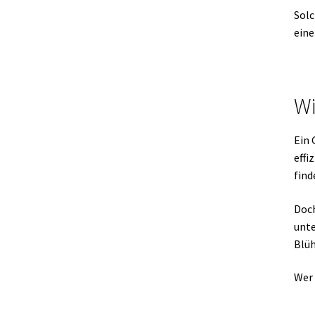
Solc
eine
Wi
Ein 
effi
find
Doch
unte
Blüh
Wer 