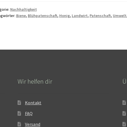
gorie:
Nachhaltigkeit
agwörter:
Biene
,
Blühpatenschaft
,
Honig
,
Landwirt
,
Patenschaft
,
Umwelt
Wir helfen dir
Ü
Kontakt
FAQ
Versand