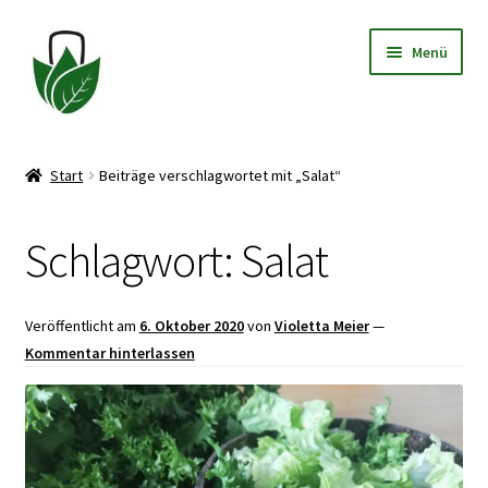
Zur
Zum
Menü
Navigation
Inhalt
springen
springen
Allgemeine Geschäftsbedingungen
Start
Beiträge verschlagwortet mit „Salat“
Datenschutzerklärung
Schlagwort:
Salat
Widerrufsbelehrung
Impressum
Veröffentlicht am
6. Oktober 2020
von
Violetta Meier
—
Kommentar hinterlassen