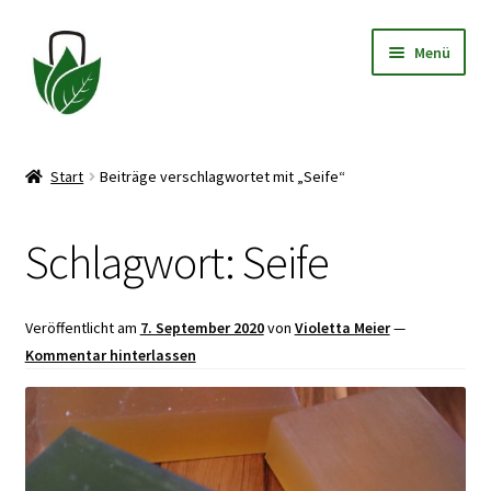
Zur
Zum
Menü
Navigation
Inhalt
springen
springen
Allgemeine Geschäftsbedingungen
Start
Beiträge verschlagwortet mit „Seife“
Datenschutzerklärung
Schlagwort:
Seife
Widerrufsbelehrung
Impressum
Veröffentlicht am
7. September 2020
von
Violetta Meier
—
Kommentar hinterlassen