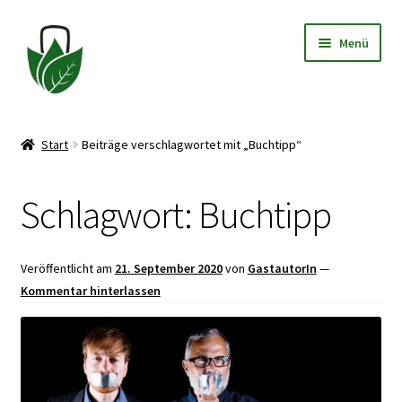
Zur
Zum
Menü
Navigation
Inhalt
springen
springen
Allgemeine Geschäftsbedingungen
Start
Beiträge verschlagwortet mit „Buchtipp“
Datenschutzerklärung
Schlagwort:
Buchtipp
Widerrufsbelehrung
Impressum
Veröffentlicht am
21. September 2020
von
GastautorIn
—
Kommentar hinterlassen