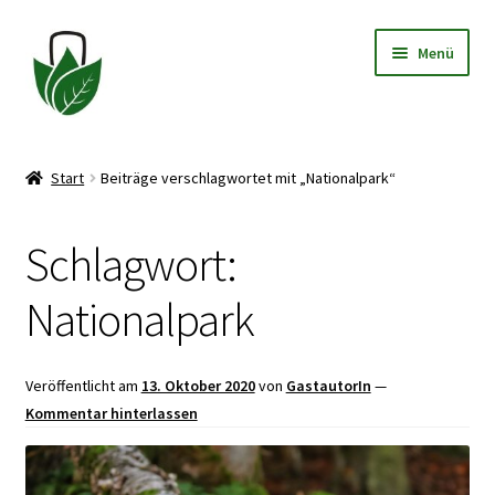
Zur
Zum
Menü
Navigation
Inhalt
springen
springen
Allgemeine Geschäftsbedingungen
Start
Beiträge verschlagwortet mit „Nationalpark“
Datenschutzerklärung
Schlagwort:
Widerrufsbelehrung
Nationalpark
Impressum
Veröffentlicht am
13. Oktober 2020
von
GastautorIn
—
Kommentar hinterlassen