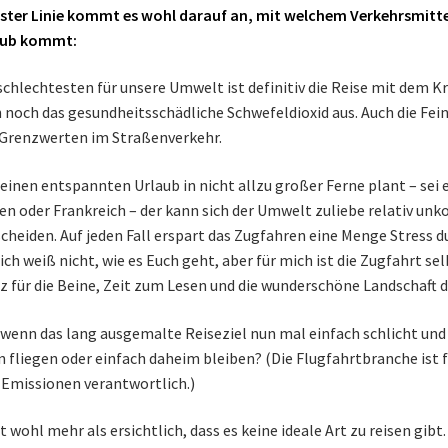
rster Linie kommt es wohl darauf an, mit welchem Verkehrsmitte
aub kommt:
chlechtesten für unsere Umwelt ist definitiv die Reise mit dem K
 noch das gesundheitsschädliche Schwefeldioxid aus. Auch die Fei
Grenzwerten im Straßenverkehr.
einen entspannten Urlaub in nicht allzu großer Ferne plant – sei 
ien oder Frankreich – der kann sich der Umwelt zuliebe relativ unk
cheiden. Auf jeden Fall erspart das Zugfahren eine Menge Stress d
ich weiß nicht, wie es Euch geht, aber für mich ist die Zugfahrt se
z für die Beine, Zeit zum Lesen und die wunderschöne Landschaft d
wenn das lang ausgemalte Reiseziel nun mal einfach schlicht und 
 fliegen oder einfach daheim bleiben? (Die Flugfahrtbranche ist
Emissionen verantwortlich.)
st wohl mehr als ersichtlich, dass es keine ideale Art zu reisen gib