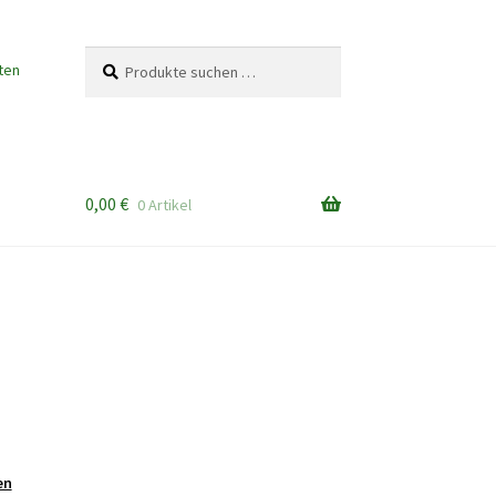
Suchen
Suchen
ten
nach:
0,00
€
0 Artikel
en