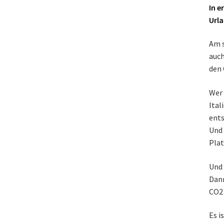
In e
Url
Am s
auch
den 
Wer 
Ital
ents
Und 
Plat
Und 
Dann
CO2 
Es i