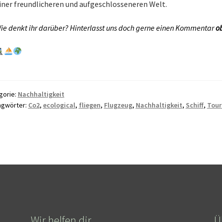
iner freundlicheren und aufgeschlosseneren Welt.
ie denkt ihr darüber? Hinterlasst uns doch gerne einen Kommentar
o
gorie:
Nachhaltigkeit
agwörter:
Co2
,
ecological
,
fliegen
,
Flugzeug
,
Nachhaltigkeit
,
Schiff
,
Tour
Wir helfen dir
Ü