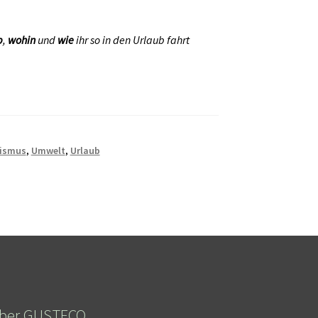
b
,
wohin
und
wie
ihr so in den Urlaub fahrt
ismus
,
Umwelt
,
Urlaub
ber GUSTECO