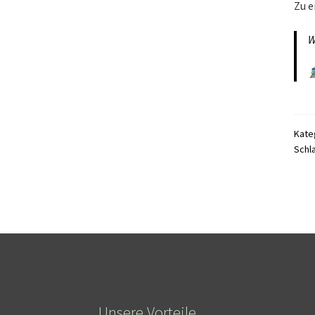
Zu e
W
Kate
Schl
Unsere Vorteile