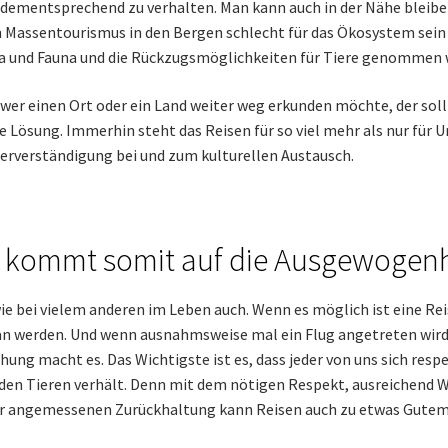
 dementsprechend zu verhalten. Man kann auch in der Nähe bleib
 Massentourismus in den Bergen schlecht für das Ökosystem sein 
a und Fauna und die Rückzugsmöglichkeiten für Tiere genommen w
wer einen Ort oder ein Land weiter weg erkunden möchte, der sollt
e Lösung. Immerhin steht das Reisen für so viel mehr als nur für
erverständigung bei und zum kulturellen Austausch.
 kommt somit auf die Ausgewogenh
ie bei vielem anderen im Leben auch. Wenn es möglich ist eine Rei
n werden. Und wenn ausnahmsweise mal ein Flug angetreten wird, i
hung macht es. Das Wichtigste ist es, dass jeder von uns sich res
den Tieren verhält. Denn mit dem nötigen Respekt, ausreichend W
r angemessenen Zurückhaltung kann Reisen auch zu etwas Gutem