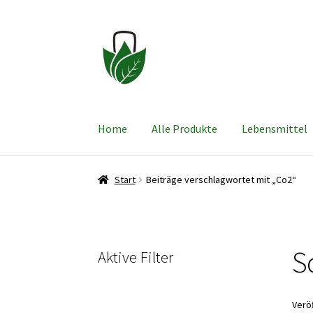
Zur
Zum
Navigation
Inhalt
springen
springen
Home
Alle Produkte
Lebensmittel
Start
Beiträge verschlagwortet mit „Co2“
S
Aktive Filter
Verö