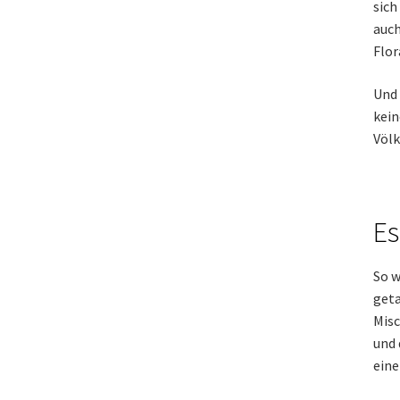
sich
auch
Flor
Und 
kein
Völk
Es
So w
geta
Misc
und 
eine