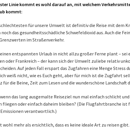
rster Linie kommt es wohl darauf an, mit welchem Verkehrsmitte
aub kommt:
chlechtesten für unsere Umwelt ist definitiv die Reise mit dem K
 noch das gesundheitsschädliche Schwefeldioxid aus. Auch die Fei
Grenzwerten im Straßenverkehr.
einen entspannten Urlaub in nicht allzu großer Ferne plant – sei 
ien oder Frankreich – der kann sich der Umwelt zuliebe relativ unk
cheiden. Auf jeden Fall erspart das Zugfahren eine Menge Stress d
ich weiß nicht, wie es Euch geht, aber für mich ist die Zugfahrt se
z für die Beine, Zeit zum Lesen und die wunderschöne Landschaft d
wenn das lang ausgemalte Reiseziel nun mal einfach schlicht und 
 fliegen oder einfach daheim bleiben? (Die Flugfahrtbranche ist
Emissionen verantwortlich.)
st wohl mehr als ersichtlich, dass es keine ideale Art zu reisen gib