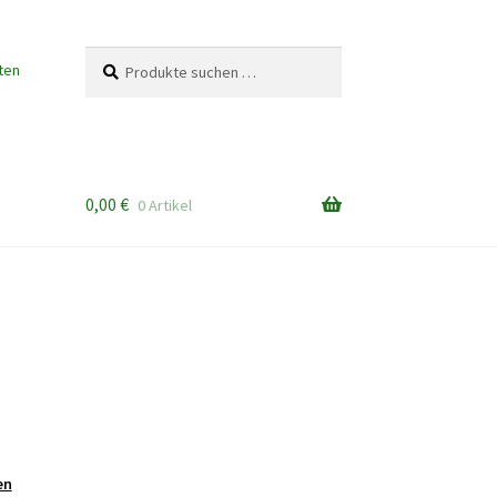
Suchen
Suchen
ten
nach:
0,00
€
0 Artikel
en