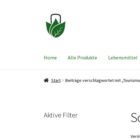
Zur
Zum
Navigation
Inhalt
springen
springen
Home
Alle Produkte
Lebensmittel
Start
Beiträge verschlagwortet mit „Tourism
S
Aktive Filter
Verö