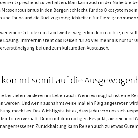
 dementsprechend zu verhalten. Man kann auch in der Nähe bleib
 Massentourismus in den Bergen schlecht für das Ökosystem sein 
a und Fauna und die Rückzugsmöglichkeiten für Tiere genommen w
wer einen Ort oder ein Land weiter weg erkunden möchte, der sollt
e Lösung. Immerhin steht das Reisen für so viel mehr als nur für
erverständigung bei und zum kulturellen Austausch.
 kommt somit auf die Ausgewogenh
ie bei vielem anderen im Leben auch. Wenn es möglich ist eine Rei
n werden. Und wenn ausnahmsweise mal ein Flug angetreten wird, i
hung macht es. Das Wichtigste ist es, dass jeder von uns sich res
den Tieren verhält. Denn mit dem nötigen Respekt, ausreichend W
r angemessenen Zurückhaltung kann Reisen auch zu etwas Gutem