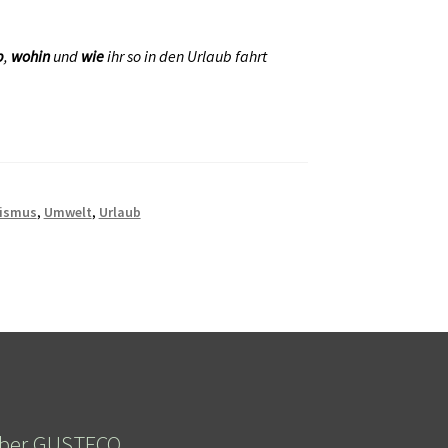
b
,
wohin
und
wie
ihr so in den Urlaub fahrt
ismus
,
Umwelt
,
Urlaub
ber GUSTECO