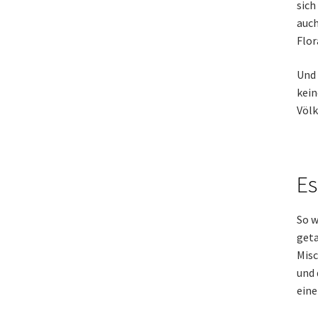
sich
auch
Flor
Und 
kein
Völk
Es
So w
geta
Misc
und 
eine