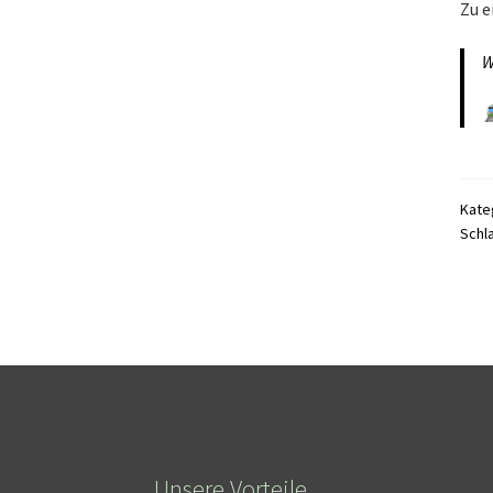
Zu e
W
Kate
Schl
Unsere Vorteile