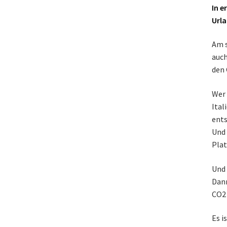
In e
Url
Am s
auch
den 
Wer 
Ital
ents
Und 
Plat
Und 
Dann
CO2 
Es i