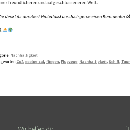
iner freundlicheren und aufgeschlosseneren Welt.
ie denkt ihr darüber? Hinterlasst uns doch gerne einen Kommentar
o
gorie:
Nachhaltigkeit
agwörter:
Co2
,
ecological
,
fliegen
,
Flugzeug
,
Nachhaltigkeit
,
Schiff
,
Tour
Wir helfen dir
Ü