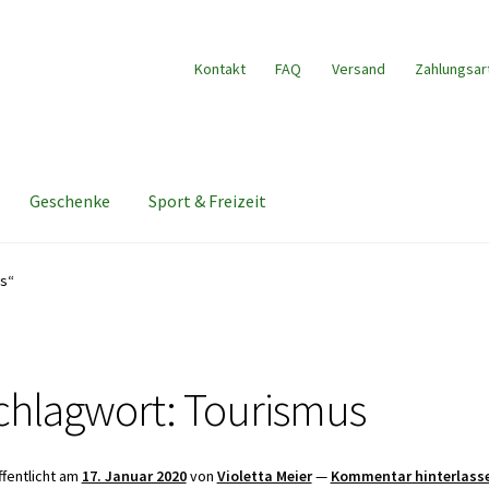
Kontakt
FAQ
Versand
Zahlungsar
Geschenke
Sport & Freizeit
us“
chlagwort:
Tourismus
ffentlicht am
17. Januar 2020
von
Violetta Meier
—
Kommentar hinterlass