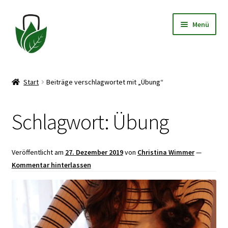
Zur
Zum
Menü
Navigation
Inhalt
springen
springen
Allgemeine Geschäftsbedingungen
Start
Beiträge verschlagwortet mit „Übung“
Datenschutzerklärung
Schlagwort:
Übung
Widerrufsbelehrung
Impressum
Veröffentlicht am
27. Dezember 2019
von
Christina Wimmer
—
Kommentar hinterlassen