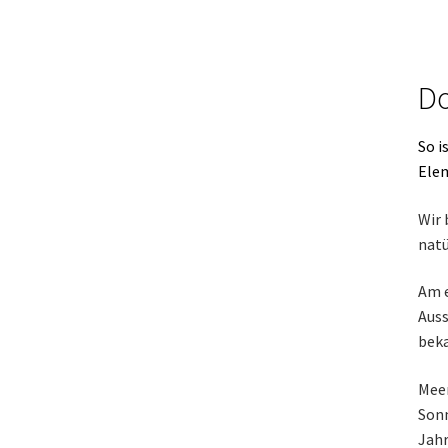
Do
So i
Elem
Wir 
nat
Am e
Auss
beka
Meer
Sonn
Jahr