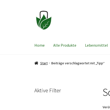
Zur
Zum
Navigation
Inhalt
springen
springen
Home
Alle Produkte
Lebensmittel
Start
Beiträge verschlagwortet mit „Tipp“
S
Aktive Filter
Verö