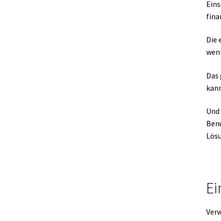
Eins
fina
Die 
wenn
Das 
kann
Und 
Benu
Lösu
Ei
Verw