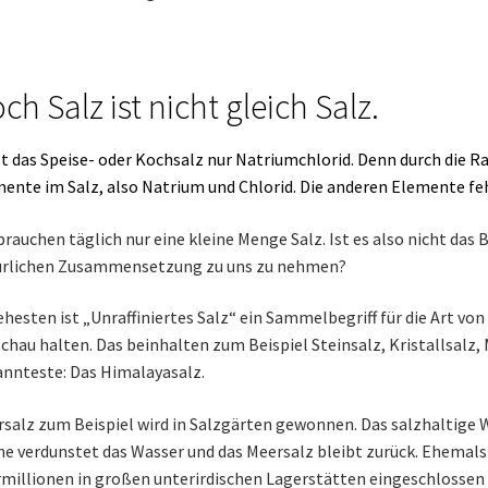
ch Salz ist nicht gleich Salz.
st das Speise- oder Kochsalz nur Natriumchlorid. Denn durch die Ra
ente im Salz, also Natrium und Chlorid. Die anderen Elemente fehl
brauchen täglich nur eine kleine Menge Salz. Ist es also nicht das 
ürlichen Zusammensetzung zu uns zu nehmen?
hesten ist „Unraffiniertes Salz“ ein Sammelbegriff für die Art vo
chau halten. Das beinhalten zum Beispiel Steinsalz, Kristallsalz,
nnteste: Das Himalayasalz.
salz zum Beispiel wird in Salzgärten gewonnen. Das salzhaltige Wa
e verdunstet das Wasser und das Meersalz bleibt zurück. Ehemals M
millionen in großen unterirdischen Lagerstätten eingeschlossen 