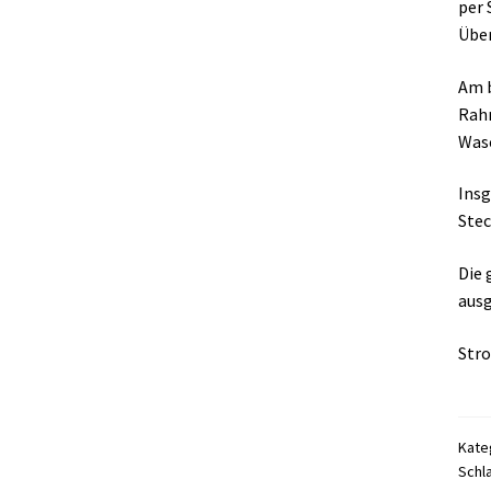
per 
Übe
Am b
Rahm
Wasc
Insg
Stec
Die 
ausg
Stro
Kate
Schl