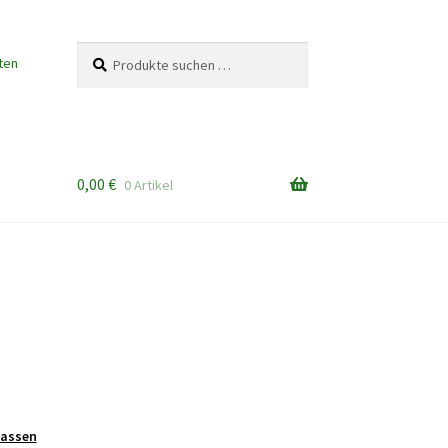
Suchen
Suchen
ten
nach:
0,00
€
0 Artikel
lassen