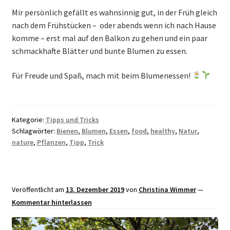
Mir persönlich gefällt es wahnsinnig gut, in der Früh gleich
nach dem Frühstücken – oder abends wenn ich nach Hause
komme – erst mal auf den Balkon zu gehen und ein paar
schmackhafte Blätter und bunte Blumen zu essen.
Für Freude und Spaß, mach mit beim Blumenessen!
Kategorie:
Tipps und Tricks
Schlagwörter:
Bienen
,
Blumen
,
Essen
,
food
,
healthy
,
Natur
,
nature
,
Pflanzen
,
Tipp
,
Trick
Veröffentlicht am
13. Dezember 2019
von
Christina Wimmer
—
Kommentar hinterlassen