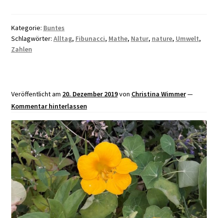
Kategorie:
Buntes
Schlagwörter:
Alltag
,
Fibunacci
,
Mathe
,
Natur
,
nature
,
Umwelt
,
Zahlen
Veröffentlicht am
20. Dezember 2019
von
Christina Wimmer
—
Kommentar hinterlassen