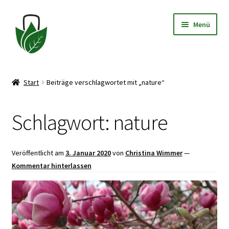
Zur
Zum
Menü
Navigation
Inhalt
springen
springen
Allgemeine Geschäftsbedingungen
Start
Beiträge verschlagwortet mit „nature“
Datenschutzerklärung
Schlagwort:
nature
Widerrufsbelehrung
Impressum
Veröffentlicht am
3. Januar 2020
von
Christina Wimmer
—
Kommentar hinterlassen